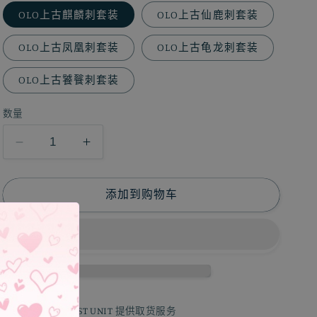
OLO上古麒麟刺套装
OLO上古仙鹿刺套装
OLO上古凤凰刺套装
OLO上古龟龙刺套装
OLO上古饕餮刺套装
数量
减
增
少
加
olo
olo
添加到购物车
神
神
兽
兽
避
避
孕
孕
套
套
套
套
1 BLOOR ST EAST UNIT
提供取货服务