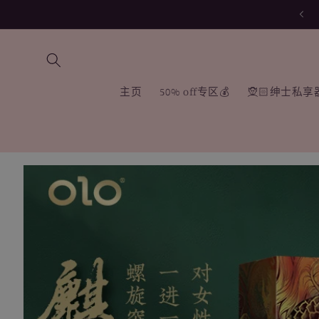
跳到内
容
主页
50% off专区💰
🧝🏻绅士私
跳至产
品信息