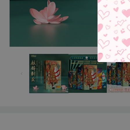
在
模
态
窗
口
中
打
开
媒
体
文
件
1