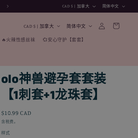
国
语
CAD $ | 加拿大
简体中文
家
言
购
/
国
语
登
物
CAD $ | 加拿大
简体中文
录
地
家
言
车
🔥火辣性感丝袜
💞安心守护【套套】
区
/
地
区
olo神兽避孕套套装
【1刺套+1龙珠套】
常
$10.99 CAD
规
含税费。
价
样式
格