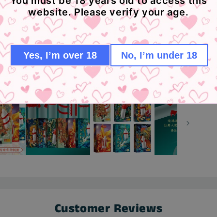
You must be 18 years old to access this
website. Please verify your age.
Yes, I’m over 18
No, I’m under 18
Customer Reviews