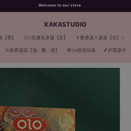
新店开张，一律95折优惠等你来！
KAKASTUDIO
享器【男】
🧝🏻‍♀️优雅私享器【女】
👙魅惑迷人套装【女】✨
🚀激情滋润【油、糖、液】
🙈SM奴役玩具
💕护理湿巾