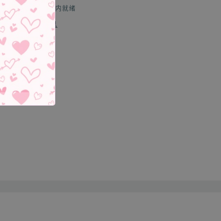
装
装
通常在 24 小时内就绪
【1
【1
查看商店信息
刺
刺
套
套
+1
+1
分享
龙
龙
珠
珠
套】
套】
的
的
数
数
量
量