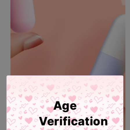
在
模
态
窗
口
中
打
开
媒
体
文
件
1
Age
Verification