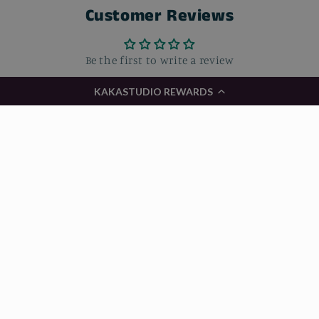
G68
G68
Customer Reviews
的
的
数
数
Be the first to write a review
量
量
KAKASTUDIO REWARDS
Write a review
国家/地区
语言
CAD $ | 加拿大
简体中文
付
款