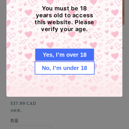
You must be 18
years old to access
this website. Please
verify your age.
Yes, I’m over 18
No, I’m under 18
药丸跳蛋 小程序异地遥控
【草莓粉】G68
常
$37.99 CAD
规
含税费。
价
数量
格