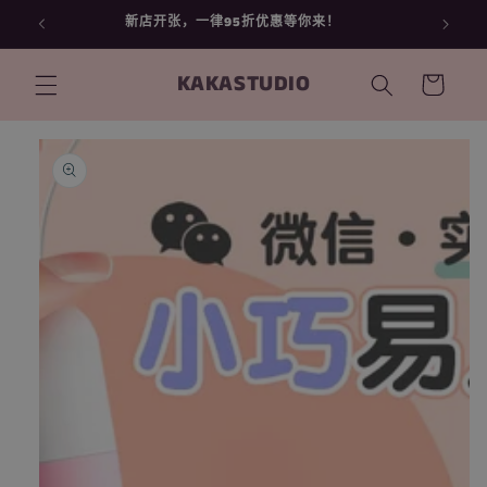
跳到内
新店开张，一律95折优惠等你来！
容
购
KAKASTUDIO
物
车
跳至产
品信息