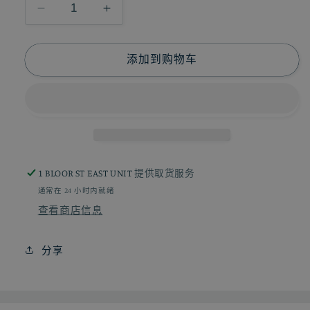
减
增
少
加
药
药
添加到购物车
丸
丸
跳
跳
蛋
蛋
小
小
程
程
序
序
1 BLOOR ST EAST UNIT
提供取货服务
异
异
通常在 24 小时内就绪
地
地
查看商店信息
遥
遥
控
控
分享
【草
【草
莓
莓
粉】
粉】