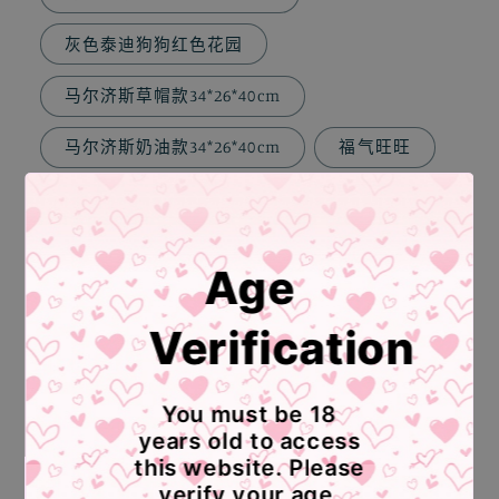
灰色泰迪狗狗红色花园
马尔济斯草帽款34*26*40cm
马尔济斯奶油款34*26*40cm
福气旺旺
吉利旺旺
新马尔济斯粉色帽子款30*26*34cm
Age
新马尔济斯紫色帽子款30*26*34cm
Verification
新马尔济斯蓝色帽子款30*26*34cm
新马尔济斯咖色帽子款30*26*34cm
You must be 18
years old to access
新马尔济斯抹茶帽子款30*26*34cm
this website. Please
verify your age.