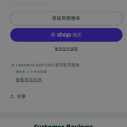
减
增
少
加
永
永
添加到购物车
生
生
花
花
泰
泰
迪
迪
更多支付选项
狗
狗
狗
狗
1 BLOOR ST EAST UNIT
提供取货服务
可
可
通常在 24 小时内就绪
爱
爱
查看商店信息
马
马
尔
尔
分享
济
济
斯
斯
犬
犬
摆
摆