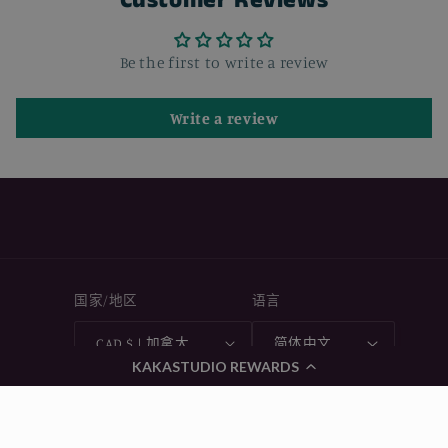
Customer Reviews
件
件
情
情
Be the first to write a review
人
人
节
节
Write a review
送
送
女
女
友
友
生
生
日
日
520
520
礼
礼
国家/地区
语言
物
物
的
的
CAD $ | 加拿大
简体中文
数
数
KAKASTUDIO REWARDS
量
量
付
款
方