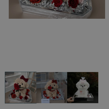
在
模
态
窗
口
中
打
开
媒
体
文
件
1