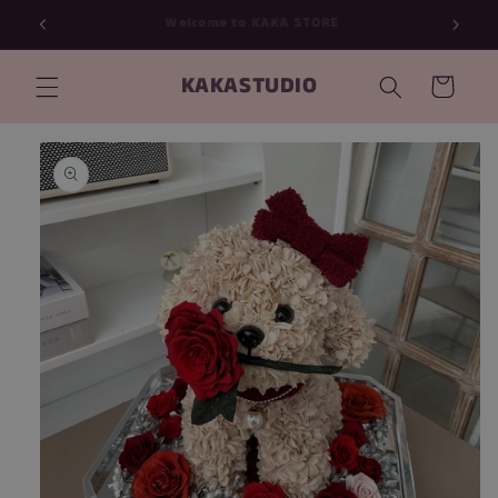
跳到内
Welcome to KAKA STORE
容
购
KAKASTUDIO
物
车
跳至产
品信息