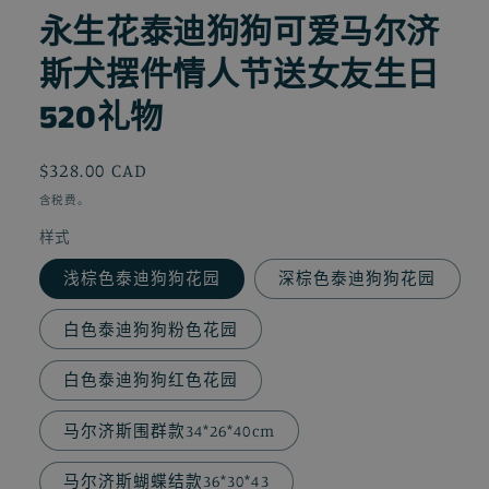
永生花泰迪狗狗可爱马尔济
斯犬摆件情人节送女友生日
520礼物
常
$328.00 CAD
规
含税费。
价
样式
格
浅棕色泰迪狗狗花园
深棕色泰迪狗狗花园
白色泰迪狗狗粉色花园
白色泰迪狗狗红色花园
马尔济斯围群款34*26*40cm
马尔济斯蝴蝶结款36*30*43