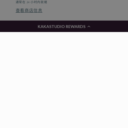
白】
白】
通常在 24 小时内就绪
G66
G66
查看商店信息
的
的
数
数
KAKASTUDIO REWARDS
分享
量
量
Customer Reviews
Be the first to write a review
Write a review