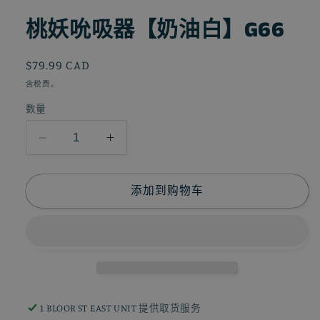
桃妖吮吸器【奶油白】G66
常
$79.99 CAD
规
含税费。
价
数量
格
减
增
少
加
桃
桃
添加到购物车
妖
妖
吮
吮
吸
吸
器
器
【奶
【奶
油
油
1 BLOOR ST EAST UNIT
提供取货服务