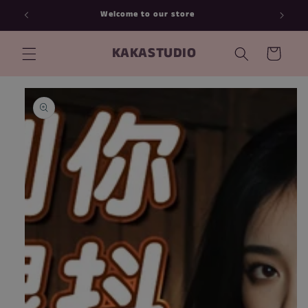
跳到内
Welcome to our store
容
购
KAKASTUDIO
物
车
跳至产
品信息