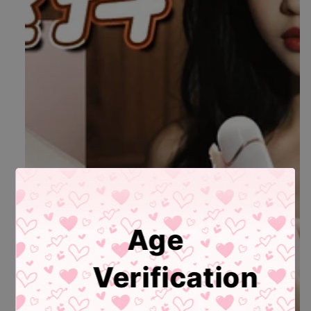
在
模
态
窗
口
中
打
开
媒
体
文
件
1
Age
Verification