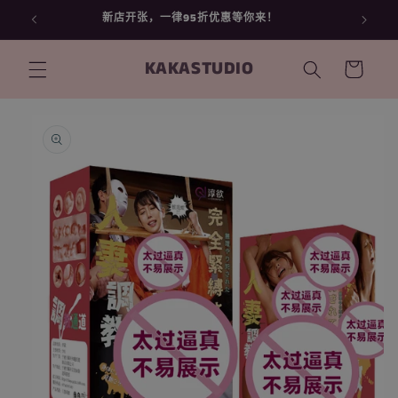
跳到内
新店开张，一律95折优惠等你来！
容
购
KAKASTUDIO
物
车
跳至产
品信息