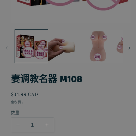
在
模
态
窗
口
中
打
开
媒
妻调教名器 M108
体
文
件
常
$34.99 CAD
1
规
含税费。
价
数量
格
减
增