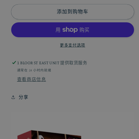
少
加
妻
妻
添加到购物车
调
调
教
教
名
名
器
器
更多支付选项
M108
M108
的
的
1 BLOOR ST EAST UNIT
提供取货服务
数
数
通常在 24 小时内就绪
量
量
查看商店信息
分享