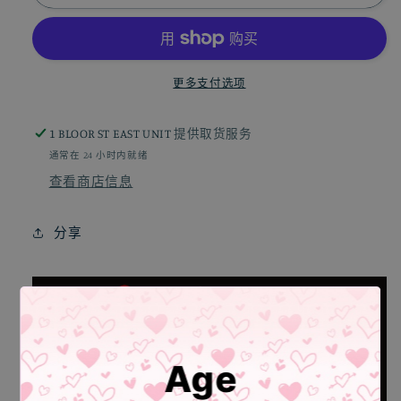
力
力
乐
乐
超
超
薄
薄
更多支付选项
37
37
度
度
1 BLOOR ST EAST UNIT
提供取货服务
灰
灰
通常在 24 小时内就绪
【10
【10
查看商店信息
只
只
装】
装】
分享
A57
A57
的
的
数
数
量
量
Age