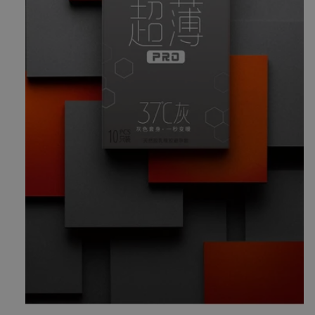
在
模
态
窗
口
中
打
开
媒
体
文
件