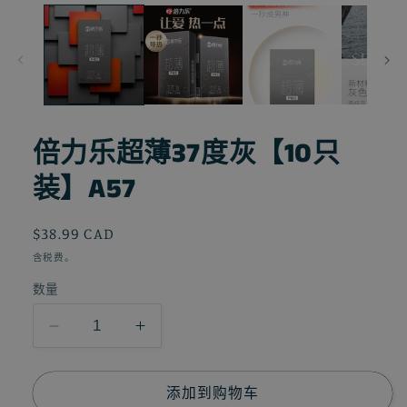
1
倍力乐超薄37度灰【10只
装】A57
常
$38.99 CAD
规
含税费。
价
数量
格
减
增
少
加
倍
倍
添加到购物车