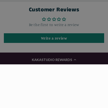
Customer Reviews
Be the first to write a review
Write a review
KAKASTUDIO REWARDS
国家/地区
语言
CAD $ | 加拿大
简体中文
付