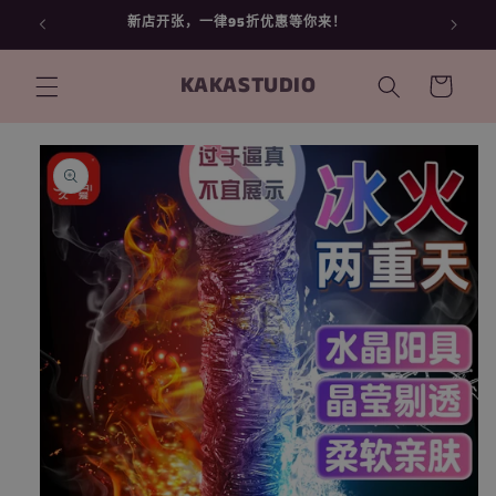
跳到内
Welcome to KAKA STORE
容
购
KAKASTUDIO
物
车
跳至产
品信息