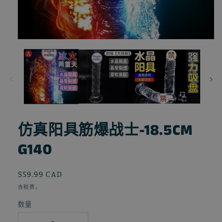
在
模
态
窗
口
中
打
开
媒
仿真阳具筋爆战士-18.5CM
体
文
G140
件
1
常
$59.99 CAD
规
含税费。
价
数量
格