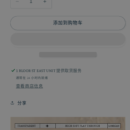
减
增
少
加
仿
仿
添加到购物车
真
真
阳
阳
具
具
筋
筋
爆
爆
战
战
1 BLOOR ST EAST UNIT
提供取货服务
士-18.5CM
士-18.5CM
通常在 24 小时内就绪
G140
G140
查看商店信息
的
的
数
数
分享
量
量