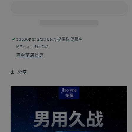
男
男
用
用
延
延
时
时
超
超
1 BLOOR ST EAST UNIT
提供取货服务
声
声
通常在 24 小时内就绪
刀
刀
查看商店信息
版
版
1ml
1ml
分享
L49
L49
的
的
数
数
量
量