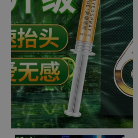
在
模
态
窗
口
中
打
开
媒
体
文
件
1