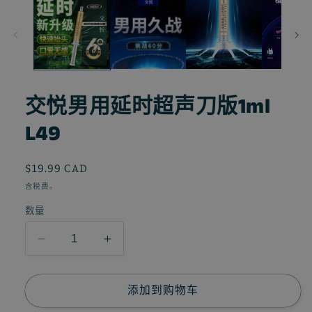
交悦男用延时超声刀版1ml
L49
常
$19.99 CAD
规
含税费。
价
数量
格
减
增
少
加
交
交
添加到购物车
悦
悦