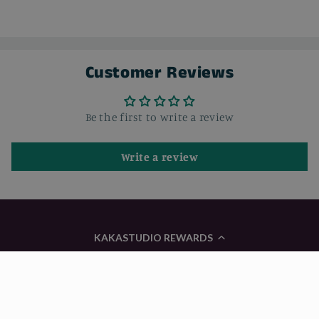
Customer Reviews
Be the first to write a review
Write a review
KAKASTUDIO REWARDS
国家/地区
语言
CAD $ | 加拿大
简体中文