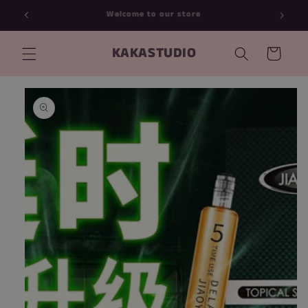
跳到内
新店开张，一律95折优惠等你来！
容
购
KAKASTUDIO
物
车
跳至产
品信息